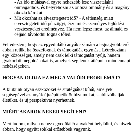
-
Az idő múlásával egyre nehezebb lesz visszatalálni
önmagadhoz, és helyrehozni az önbizalomhiány és a magány
okozta károkat.
Mit okozhat az elvesztegetett idő? -
A tétlenség miatt
elvesztegetett idő pénzügyi, érzelmi és személyes fejlődési
veszteségeket eredményez. Ha nem lépsz most, az álmaid és
céljaid távolodni fognak tőled.
Felfedeztem, hogy az egyedülálló anyák számára a legnagyobb erő
abban rejlik, ha összefognak és támogatják egymást. Létrehoztam
egy közösséget, amely nem csak lelki támogatást nyújt, hanem
gyakorlati megoldásokat is, amelyek segítenek átlépni a mindennapi
nehézségeken.
HOGYAN OLDJA EZ MEG A VALÓDI PROBLÉMÁT?
A klubunk olyan eszközöket és stratégiákat kínál, amelyek
segítségével az anyák újraépíthetik önbizalmukat, stabilizálhatják
életüket, és új perspektívát nyerhetnek.
MIÉRT AKAROK NEKED SEGÍTENI?
Mert tudom, milyen nehéz egyedülálló anyaként helytállni, és hiszek
abban, hogy együtt sokkal erősebbek vagyunk.