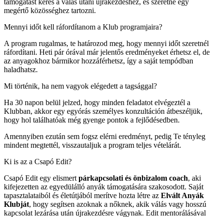
támogatást keres a válás utáni újrakezdéshez, és szeretne egy
megértő közösséghez tartozni.
Mennyi időt kell ráfordítanom a Klub programjaira?
A program rugalmas, te határozod meg, hogy mennyi időt szeretnél
ráfordítani. Heti pár órával már jelentős eredményeket érhetsz el, de
az anyagokhoz bármikor hozzáférhetsz, így a saját tempódban
haladhatsz.
Mi történik, ha nem vagyok elégedett a tagsággal?
Ha 30 napon belül jelzed, hogy minden feladatot elvégeztél a
Klubban, akkor egy egyórás személyes konzultáción átbeszéljük,
hogy hol találhatóak még gyenge pontok a fejlődésedben.
Amennyiben ezután sem fogsz elérni eredményt, pedig Te tényleg
mindent megtettél, visszautaljuk a program teljes vételárát.
Ki is az a Csapó Edit?
Csapó Edit egy elismert
párkapcsolati és önbizalom coach
, aki
kifejezetten az egyedülálló anyák támogatására szakosodott. Saját
tapasztalataiból és életútjából merítve hozta létre az
Elvált Anyák
Klubját
, hogy segítsen azoknak a nőknek, akik válás vagy hosszú
kapcsolat lezárása után újrakezdésre vágynak. Edit mentorálásával