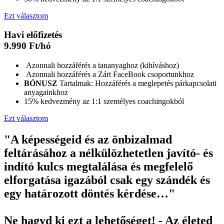
Ezt választom
Havi előfizetés
9.990 Ft/hó
Azonnali hozzáférés a tananyaghoz (kihíváshoz)
Azonnali hozzáférés a Zárt FaceBook csoportunkhoz
BÓNUSZ
Tartalmak: Hozzáférés a meglepetés párkapcsolati
anyagainkhoz
15% kedvezmény az 1:1 személyes coachingokból
Ezt választom
"A képességeid és az önbizalmad
feltárásához a nélkülözhetetlen javító- és
indító kulcs megtalálása és megfelelő
elforgatása igazából csak egy szándék és
egy határozott döntés kérdése…"
Ne hagyd ki ezt a lehetőséget! - Az életed