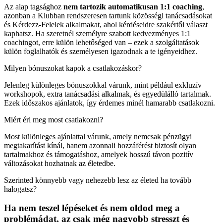
Az alap tagsághoz
nem tartozik automatikusan 1:1 coaching
,
azonban a Klubban rendszeresen tartunk közösségi tanácsadásokat
és Kérdezz-Felelek alkalmakat, ahol kérdéseidre szakértői választ
kaphatsz. Ha szeretnél személyre szabott kedvezményes 1:1
coachingot, erre külön lehetőséged van – ezek a szolgáltatások
külön foglalhatók és személyesen igazodnak a te igényeidhez.
Milyen bónuszokat kapok a csatlakozáskor?
Jelenleg különleges bónuszokkal várunk, mint például exkluzív
workshopok, extra tanácsadási alkalmak, és egyedülálló tartalmak.
Ezek időszakos ajánlatok, így érdemes minél hamarabb csatlakozni.
Miért éri meg most csatlakozni?
Most különleges ajánlattal várunk, amely nemcsak pénzügyi
megtakarítást kínál, hanem azonnali hozzáférést biztosít olyan
tartalmakhoz és támogatáshoz, amelyek hosszú távon pozitív
változásokat hozhatnak az életedbe.
Szerinted könnyebb vagy nehezebb lesz az életed ha tovább
halogatsz?
Ha nem teszel lépéseket és nem oldod meg a
problémádat, az csak még nagyobb stresszt és