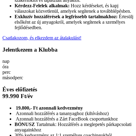
szakértőktől és tapasztalt anyáktól.
Kérdezz-Felelek alkalmak:
Hozz kérdéseket, és kapj
válaszokat közvetlenül, amelyek segítenek a továbblépésben.
Exkluzív hozzáférések a legfrissebb tartalmakhoz:
Értesülj
elsőként az új anyagokról, amelyek segítenek a személyes
fejlődésedben.
Csatlakozom, és elkezdem az átalakulást!
Jelentkezem a Klubba
nap
óra
perc
másodperc
Éves előfizetés
99.990 Ft/év
19.800,- Ft azonnali kedvezmény
Azonnali hozzáférés a tananyaghoz (kihíváshoz)
Azonnali hozzáférés a Zárt FaceBook csoportunkhoz
BÓNUSZ
Tartalmak: Hozzáférés a meglepetés párkapcsolati
anyagainkhoz
30% kedvezmény az 1:1 személyes coachingokból