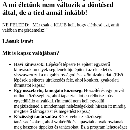
A mi életünk nem változik a döntésed
által, de a tied annál inkább!
NE FELEDD: „Már csak a KLUB kell, hogy elérhesd azt, amit
valóban megérdemelsz!”
Lássuk ismét
Mit is kapsz valójában?
Havi kihívások:
Lépésről lépésre felépített egyszerű
kihívások amelyek segítenek újraépíteni az életedet és
visszaszerezni a magabiztosságod és az önbizalmadat. (Első
lépések a sikeres újrakezdés felé, ahol konkrét, gyakorlati
útmutatót kapsz.)
Egy összetartó, támogató közösség:
Hozzáférés egy privát
online közösséghez, ahol tapasztalatot cserélhetsz más
egyedülálló anyákkal. (Innentől nem kell egyedül
megküzdened a mindennapi nehézségekkel; hiszen itt mindig
megfelelő támogatást és megértést kapsz.)
Közösségi tanácsadás:
Részt vehetsz közösségi
tanácsadásokon, ahol szakértők és tapasztalt anyák osztanak
meg hasznos tippeket és tanácsokat. Ez a program lehetőséget