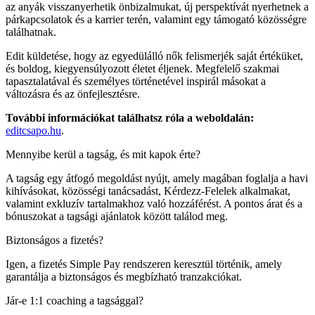
az anyák visszanyerhetik önbizalmukat, új perspektívát nyerhetnek a
párkapcsolatok és a karrier terén, valamint egy támogató közösségre
találhatnak.
Edit küldetése, hogy az egyedülálló nők felismerjék saját értéküket,
és boldog, kiegyensúlyozott életet éljenek. Megfelelő szakmai
tapasztalatával és személyes történetével inspirál másokat a
változásra és az önfejlesztésre.
További információkat találhatsz róla a weboldalán:
editcsapo.hu
.
Mennyibe kerül a tagság, és mit kapok érte?
A tagság egy átfogó megoldást nyújt, amely magában foglalja a havi
kihívásokat, közösségi tanácsadást, Kérdezz-Felelek alkalmakat,
valamint exkluzív tartalmakhoz való hozzáférést. A pontos árat és a
bónuszokat a tagsági ajánlatok között találod meg.
Biztonságos a fizetés?
Igen, a fizetés Simple Pay rendszeren keresztül történik, amely
garantálja a biztonságos és megbízható tranzakciókat.
Jár-e 1:1 coaching a tagsággal?