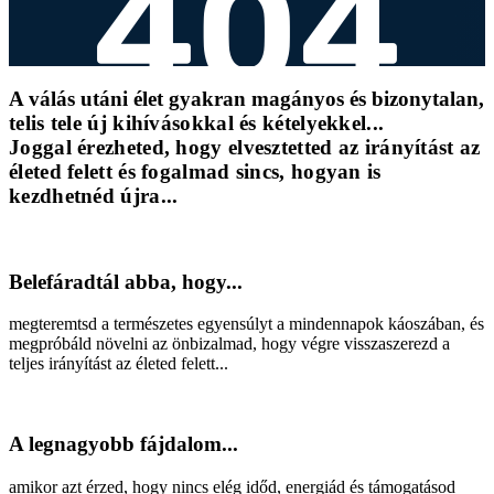
A válás utáni élet gyakran magányos és bizonytalan,
telis tele új kihívásokkal és kételyekkel...
Joggal érezheted, hogy elvesztetted az irányítást az
életed felett és fogalmad sincs, hogyan is
kezdhetnéd újra...
Belefáradtál abba, hogy...
megteremtsd a természetes egyensúlyt a mindennapok káoszában, és
megpróbáld növelni az önbizalmad, hogy végre visszaszerezd a
teljes irányítást az életed felett...
A legnagyobb fájdalom...
amikor azt érzed, hogy nincs elég időd, energiád és támogatásod