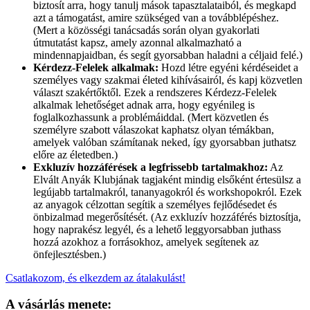
biztosít arra, hogy tanulj mások tapasztalataiból, és megkapd
azt a támogatást, amire szükséged van a továbblépéshez.
(Mert a közösségi tanácsadás során olyan gyakorlati
útmutatást kapsz, amely azonnal alkalmazható a
mindennapjaidban, és segít gyorsabban haladni a céljaid felé.)
Kérdezz-Felelek alkalmak:
Hozd létre egyéni kérdéseidet a
személyes vagy szakmai életed kihívásairól, és kapj közvetlen
választ szakértőktől. Ezek a rendszeres Kérdezz-Felelek
alkalmak lehetőséget adnak arra, hogy egyénileg is
foglalkozhassunk a problémáiddal. (Mert közvetlen és
személyre szabott válaszokat kaphatsz olyan témákban,
amelyek valóban számítanak neked, így gyorsabban juthatsz
előre az életedben.)
Exkluzív hozzáférések a legfrissebb tartalmakhoz:
Az
Elvált Anyák Klubjának tagjaként mindig elsőként értesülsz a
legújabb tartalmakról, tananyagokról és workshopokról. Ezek
az anyagok célzottan segítik a személyes fejlődésedet és
önbizalmad megerősítését. (Az exkluzív hozzáférés biztosítja,
hogy naprakész legyél, és a lehető leggyorsabban juthass
hozzá azokhoz a forrásokhoz, amelyek segítenek az
önfejlesztésben.)
Csatlakozom, és elkezdem az átalakulást!
A vásárlás menete: