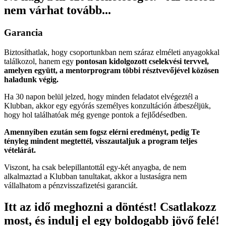
nem várhat tovább...
Garancia
Biztosíthatlak, hogy csoportunkban nem száraz elméleti anyagokkal
találkozol, hanem egy
pontosan kidolgozott cselekvési tervvel,
amelyen együtt, a mentorprogram többi résztvevőjével közösen
haladunk végig.
Ha 30 napon belül jelzed, hogy minden feladatot elvégeztél a
Klubban, akkor egy egyórás személyes konzultáción átbeszéljük,
hogy hol találhatóak még gyenge pontok a fejlődésedben.
Amennyiben ezután sem fogsz elérni eredményt, pedig Te
tényleg mindent megtettél, visszautaljuk a program teljes
vételárát.
Viszont, ha csak belepillantottál egy-két anyagba, de nem
alkalmaztad a Klubban tanultakat, akkor a lustaságra nem
vállalhatom a pénzvisszafizetési garanciát.
Itt az idő meghozni a döntést! Csatlakozz
most, és indulj el egy boldogabb jövő felé!