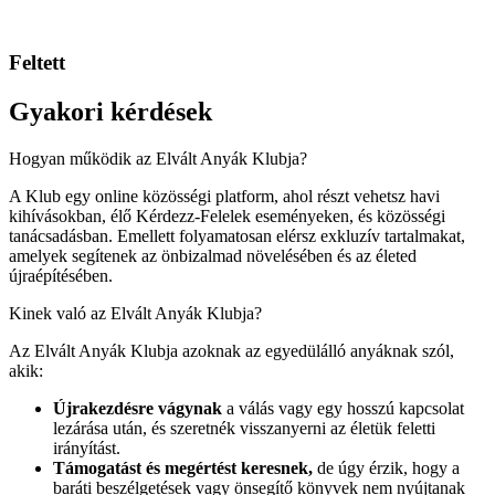
Feltett
Gyakori kérdések
Hogyan működik az Elvált Anyák Klubja?
A Klub egy online közösségi platform, ahol részt vehetsz havi
kihívásokban, élő Kérdezz-Felelek eseményeken, és közösségi
tanácsadásban. Emellett folyamatosan elérsz exkluzív tartalmakat,
amelyek segítenek az önbizalmad növelésében és az életed
újraépítésében.
Kinek való az Elvált Anyák Klubja?
Az Elvált Anyák Klubja azoknak az egyedülálló anyáknak szól,
akik:
Újrakezdésre vágynak
a válás vagy egy hosszú kapcsolat
lezárása után, és szeretnék visszanyerni az életük feletti
irányítást.
Támogatást és megértést keresnek,
de úgy érzik, hogy a
baráti beszélgetések vagy önsegítő könyvek nem nyújtanak