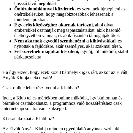
hosszú távú megoldást.
Önbizalomhiánnyal küzdenek,
és szeretnék újraépíteni az
önértékelésüket, hogy magabiztosabbak lehessenek a
mindennapokban.
Egy erős közösséghez akarnak tartozni,
ahol olyan
emberekkel oszthatják meg tapasztalataikat, akik hasonló
élethelyzetben vannak, és akik őszintén támogatják őket.
Nem akarnak egyedül szembenézni a kihívásokkal,
és
nyitottak a fejlődésre, akár személyes, akár szakmai téren.
Fel szeretnék magukat készíteni,
egy új, jól működő, stabil
párkapcsolatra
Ha úgy érzed, hogy ezek közül bármelyik igaz rád, akkor az Elvált
Anyák Klubja neked való!
Csak online lehet részt venni a Klubban?
Igen, a Klub teljes mértékben online működik, így bárhonnan és
bármikor csatlakozhatsz, a programhoz való hozzáféréshez csak
internetkapcsolatra van szükséged.
Ki csatlakozhat a Klubhoz?
Az Elvált Anyák Klubja minden egyedülálló anyának szól, aki