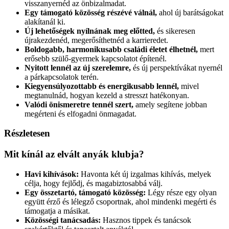
visszanyernéd az önbizalmadat.
Egy támogató közösség részévé válnál,
ahol új barátságokat
alakítanál ki.
Új lehetőségek nyílnának meg előtted,
és sikeresen
újrakezdenéd, megerősíthetnéd a karrieredet.
Boldogabb, harmonikusabb családi életet élhetnél,
mert
erősebb szülő-gyermek kapcsolatot építenél.
Nyitott lennél az új szerelemre,
és új perspektívákat nyernél
a párkapcsolatok terén.
Kiegyensúlyozottabb és energikusabb lennél,
mivel
megtanulnád, hogyan kezeld a stresszt hatékonyan.
Valódi önismeretre tennél szert,
amely segítene jobban
megérteni és elfogadni önmagadat.
Részletesen
Mit kínál az elvált anyák klubja?
Havi kihívások:
Havonta két új izgalmas kihívás, melyek
célja, hogy fejlődj, és magabiztosabbá válj.
Egy összetartó, támogató közösség:
Légy része egy olyan
együtt érző és lélegző csoportnak, ahol mindenki megérti és
támogatja a másikat.
Közösségi tanácsadás:
Hasznos tippek és tanácsok