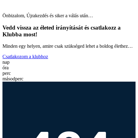
Önbizalom, Újrakezdés és siker a válás után
…
Vedd vissza az életed irányítását és csatlakozz a
Klubba most!
Minden egy helyen, amire csak szükséged lehet a boldog élethez…
Csatlakozom a klubhoz
nap
óra
perc
másodperc