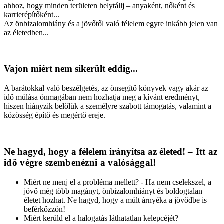
ahhoz, hogy minden területen helytállj – anyaként, nőként és
karrierépítőként...
Az önbizalomhiány és a jövőtől való félelem egyre inkább jelen van
az életedben...
Vajon miért nem sikerült eddig...
A barátokkal való beszélgetés, az önsegítő könyvek vagy akár az
idő múlása önmagában nem hozhatja meg a kívánt eredményt,
hiszen hiányzik belőlük a személyre szabott támogatás, valamint a
közösség építő és megértő ereje.
Ne hagyd, hogy a félelem irányítsa az életed!
– Itt az
idő végre szembenézni a valósággal!
Miért ne menj el a probléma mellett? -
Ha nem cselekszel, a
jövő még több magányt, önbizalomhiányt és boldogtalan
életet hozhat. Ne hagyd, hogy a múlt árnyéka a jövődbe is
beférkőzzön!
Miért kerüld el a halogatás láthatatlan kelepcéjét?