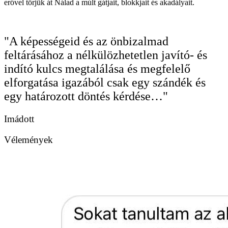
erővel törjük át Nálad a múlt gátjait, blokkjait és akadályait.
"A képességeid és az önbizalmad
feltárásához a nélkülözhetetlen javító- és
indító kulcs megtalálása és megfelelő
elforgatása igazából csak egy szándék és
egy határozott döntés kérdése…"
Imádott
Vélemények