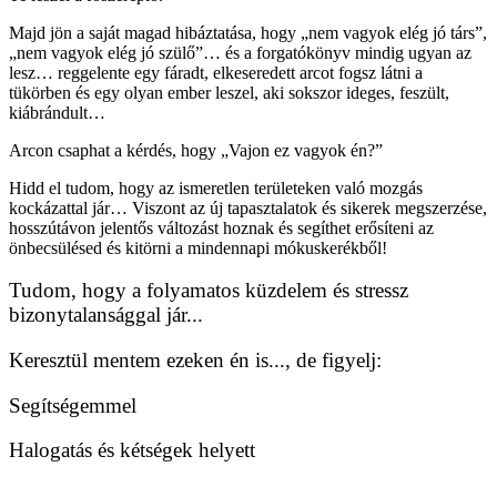
Majd jön a saját magad hibáztatása, hogy „nem vagyok elég jó társ”,
„nem vagyok elég jó szülő”… és a forgatókönyv mindig ugyan az
lesz… reggelente egy fáradt, elkeseredett arcot fogsz látni a
tükörben és egy olyan ember leszel, aki sokszor ideges, feszült,
kiábrándult…
Arcon csaphat a kérdés, hogy „Vajon ez vagyok én?”
Hidd el tudom, hogy az ismeretlen területeken való mozgás
kockázattal jár… Viszont az új tapasztalatok és sikerek megszerzése,
hosszútávon jelentős változást hoznak és segíthet erősíteni az
önbecsülésed és kitörni a mindennapi mókuskerékből!
Tudom, hogy a folyamatos küzdelem és stressz
bizonytalansággal jár...
Keresztül mentem ezeken én is..., de figyelj:
Segítségemmel
Halogatás és kétségek helyett