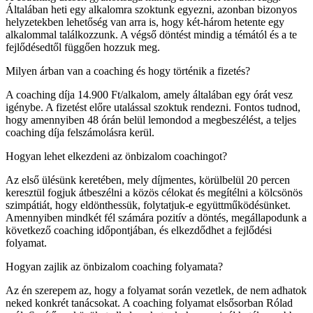
Általában heti egy alkalomra szoktunk egyezni, azonban bizonyos
helyzetekben lehetőség van arra is, hogy két-három hetente egy
alkalommal találkozzunk. A végső döntést mindig a témától és a te
fejlődésedtől függően hozzuk meg.
Milyen árban van a coaching és hogy történik a fizetés?
A coaching díja 14.900 Ft/alkalom, amely általában egy órát vesz
igénybe. A fizetést előre utalással szoktuk rendezni. Fontos tudnod,
hogy amennyiben 48 órán belül lemondod a megbeszélést, a teljes
coaching díja felszámolásra kerül.
Hogyan lehet elkezdeni az önbizalom coachingot?
Az első ülésünk keretében, mely díjmentes, körülbelül 20 percen
keresztül fogjuk átbeszélni a közös célokat és megítélni a kölcsönös
szimpátiát, hogy eldönthessük, folytatjuk-e együttműködésünket.
Amennyiben mindkét fél számára pozitív a döntés, megállapodunk a
következő coaching időpontjában, és elkezdődhet a fejlődési
folyamat.
Hogyan zajlik az önbizalom coaching folyamata?
Az én szerepem az, hogy a folyamat során vezetlek, de nem adhatok
neked konkrét tanácsokat. A coaching folyamat elsősorban Rólad