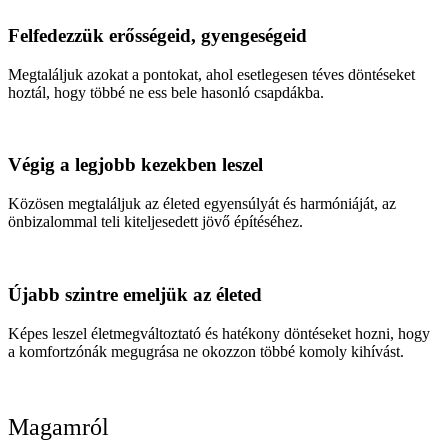
Felfedezzük erősségeid, gyengeségeid
Megtaláljuk azokat a pontokat, ahol esetlegesen téves döntéseket
hoztál, hogy többé ne ess bele hasonló csapdákba.
Végig a legjobb kezekben leszel
Közösen megtaláljuk az életed egyensúlyát és harmóniáját, az
önbizalommal teli kiteljesedett jövő építéséhez.
Újabb szintre emeljük az életed
Képes leszel életmegváltoztató és hatékony döntéseket hozni, hogy
a komfortzónák megugrása ne okozzon többé komoly kihívást.
Magamról