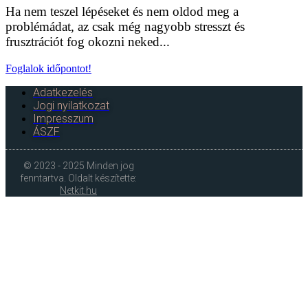
Ha nem teszel lépéseket és nem oldod meg a
problémádat, az csak még nagyobb stresszt és
frusztrációt fog okozni neked...
Foglalok időpontot!
Adatkezelés
Jogi nyilatkozat
Impresszum
ÁSZF
© 2023 - 2025 Minden jog
fenntartva. Oldalt készítette:
Netkit.hu