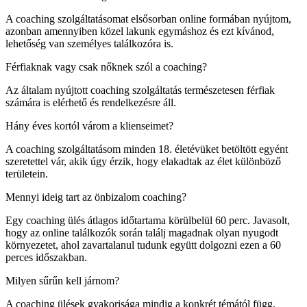
A coaching szolgáltatásomat elsősorban online formában nyújtom,
azonban amennyiben közel lakunk egymáshoz és ezt kívánod,
lehetőség van személyes találkozóra is.
Férfiaknak vagy csak nőknek szól a coaching?
Az általam nyújtott coaching szolgáltatás természetesen férfiak
számára is elérhető és rendelkezésre áll.
Hány éves kortól várom a klienseimet?
A coaching szolgáltatásom minden 18. életévüket betöltött egyént
szeretettel vár, akik úgy érzik, hogy elakadtak az élet különböző
területein.
Mennyi ideig tart az önbizalom coaching?
Egy coaching ülés átlagos időtartama körülbelül 60 perc. Javasolt,
hogy az online találkozók során találj magadnak olyan nyugodt
környezetet, ahol zavartalanul tudunk együtt dolgozni ezen a 60
perces időszakban.
Milyen sűrűn kell járnom?
A coaching ülések gyakorisága mindig a konkrét témától függ.