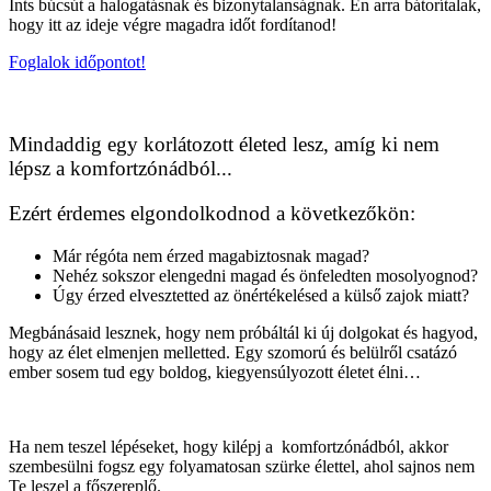
Ints búcsút a halogatásnak és bizonytalanságnak. Én arra bátorítalak,
hogy itt az ideje végre magadra időt fordítanod!
Foglalok időpontot!
Mindaddig egy korlátozott életed lesz, amíg ki nem
lépsz a komfortzónádból...
Ezért érdemes elgondolkodnod a következőkön:
Már régóta nem érzed magabiztosnak magad?
Nehéz sokszor elengedni magad és önfeledten mosolyognod?
Úgy érzed elvesztetted az önértékelésed a külső zajok miatt?
Megbánásaid lesznek, hogy nem próbáltál ki új dolgokat és hagyod,
hogy az élet elmenjen melletted. Egy szomorú és belülről csatázó
ember sosem tud egy boldog, kiegyensúlyozott életet élni…
Ha nem teszel lépéseket, hogy kilépj a komfortzónádból, akkor
szembesülni fogsz egy folyamatosan szürke élettel, ahol sajnos nem
Te leszel a főszereplő.