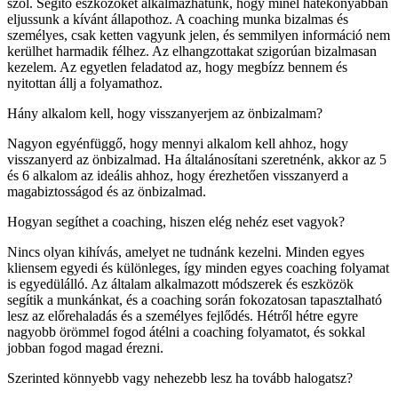
szól. Segítő eszközöket alkalmazhatunk, hogy minél hatékonyabban
eljussunk a kívánt állapothoz. A coaching munka bizalmas és
személyes, csak ketten vagyunk jelen, és semmilyen információ nem
kerülhet harmadik félhez. Az elhangzottakat szigorúan bizalmasan
kezelem. Az egyetlen feladatod az, hogy megbízz bennem és
nyitottan állj a folyamathoz.
Hány alkalom kell, hogy visszanyerjem az önbizalmam?
Nagyon egyénfüggő, hogy mennyi alkalom kell ahhoz, hogy
visszanyerd az önbizalmad. Ha általánosítani szeretnénk, akkor az 5
és 6 alkalom az ideális ahhoz, hogy érezhetően visszanyerd a
magabiztosságod és az önbizalmad.
Hogyan segíthet a coaching, hiszen elég nehéz eset vagyok?
Nincs olyan kihívás, amelyet ne tudnánk kezelni. Minden egyes
kliensem egyedi és különleges, így minden egyes coaching folyamat
is egyedülálló. Az általam alkalmazott módszerek és eszközök
segítik a munkánkat, és a coaching során fokozatosan tapasztalható
lesz az előrehaladás és a személyes fejlődés. Hétről hétre egyre
nagyobb örömmel fogod átélni a coaching folyamatot, és sokkal
jobban fogod magad érezni.
Szerinted könnyebb vagy nehezebb lesz ha tovább halogatsz?