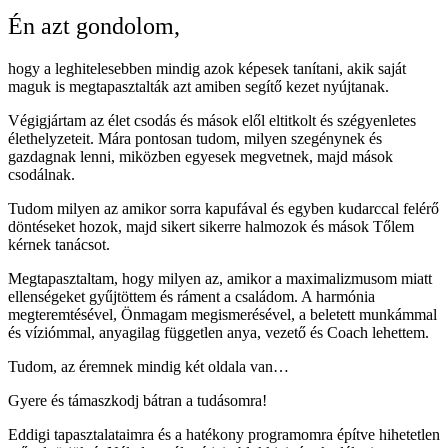
Én azt gondolom,
hogy a leghitelesebben mindig azok képesek tanítani, akik saját
maguk is megtapasztalták azt amiben segítő kezet nyújtanak.
Végigjártam az élet csodás és mások elől eltitkolt és szégyenletes
élethelyzeteit. Mára pontosan tudom, milyen szegénynek és
gazdagnak lenni, miközben egyesek megvetnek, majd mások
csodálnak.
Tudom milyen az amikor sorra kapufával és egyben kudarccal felérő
döntéseket hozok, majd sikert sikerre halmozok és mások Tőlem
kérnek tanácsot.
Megtapasztaltam, hogy milyen az, amikor a maximalizmusom miatt
ellenségeket gyűjtöttem és ráment a családom. A harmónia
megteremtésével, Önmagam megismerésével, a beletett munkámmal
és víziómmal, anyagilag független anya, vezető és Coach lehettem.
Tudom, az éremnek mindig két oldala van…
Gyere és támaszkodj bátran a tudásomra!
Eddigi tapasztalataimra és a hatékony programomra építve hihetetlen